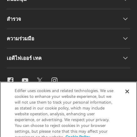
หูฟัง
สำรวจ
ลำโพง
การสนับสนุนผลิตภัณฑ์
ความร่วมมือ
คำประกาศความสอดคล้องของสหภาพยุโรป
เรื่องราวของเรา
เอดิไฟเออร์ เทค
ติดต่อเรา
ข่าวสาร
ตัวแทนจำหน่ายภูมิภาค
สมัครเป็นตัวแทนจำหน่าย
การตั้งค่าอีคิว
Edifier uses cookies and related technologies. We use
EDIFIER
AIRPULSE
STAX
HECATE
cookies to enhance your website experience, but we
Snapdragon Sound™
will not use them to track your personal information,
as stated in our cookie policy, which may include
website operation, analysis, enhancing user
ประเทศไทย / ไทย
experience, or advertising. We respect your privacy.
การสตรีมเพลง
You can choose to reject cookies in your browser
settings, but please note that this may affect your
ประกาศความเป็นส่วนตัว
ประกาศเกี่ยวกับคุกกี้