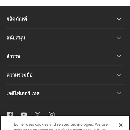
ผลิตภัณฑ์
สนับสนุน
หูฟัง
สำรวจ
ลำโพง
การสนับสนุนผลิตภัณฑ์
ความร่วมมือ
คำประกาศความสอดคล้องของสหภาพยุโรป
เรื่องราวของเรา
เอดิไฟเออร์ เทค
ติดต่อเรา
ข่าวสาร
ตัวแทนจำหน่ายภูมิภาค
สมัครเป็นตัวแทนจำหน่าย
การตั้งค่าอีคิว
Edifier uses cookies and related technologies. We use
cookies to enhance your website experience, but we