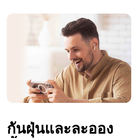
กันฝุ่นและละออง