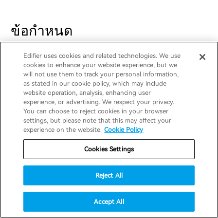
ข้อกำหนด
Edifier uses cookies and related technologies. We use
แบตเตอรี่:
cookies to enhance your website experience, but we
will not use them to track your personal information,
as stated in our cookie policy, which may include
พอร์ตชาร์จ:
website operation, analysis, enhancing user
USB-C (Type-C)
experience, or advertising. We respect your privacy.
You can choose to reject cookies in your browser
settings, but please note that this may affect your
อินพุต:
experience on the website.
Cookie Policy
5V ⎓ 200mA (หูฟัง)
5V ⎓ 1A (เคสชาร์จ)
Cookies Settings
เวลาในการชาร์จ:
Reject All
About 1 hours (หูฟัง)
About1.5 hours (เคสชาร์จ)
Accept All