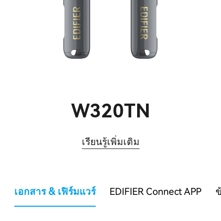
W320TN
เรียนรู้เพิ่มเติม
เอกสาร & เฟิร์มแวร์
EDIFIER Connect APP
ข