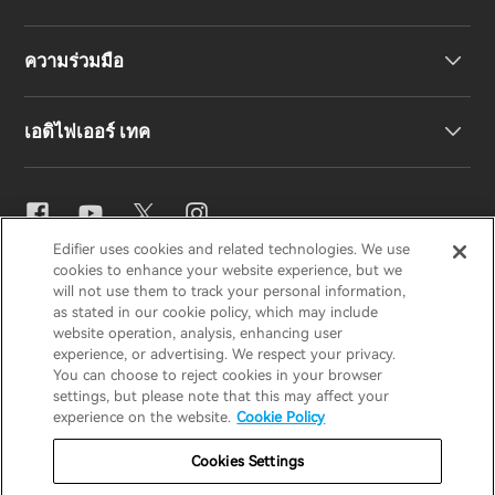
ลำโพง
การสนับสนุนผลิตภัณฑ์
ความร่วมมือ
คำประกาศความสอดคล้องของสหภาพยุโรป
เรื่องราวของเรา
เอดิไฟเออร์ เทค
ติดต่อเรา
ข่าวสาร
ตัวแทนจำหน่ายภูมิภาค
สมัครเป็นตัวแทนจำหน่าย
การตั้งค่าอีคิว
Edifier uses cookies and related technologies. We use
EDIFIER
AIRPULSE
STAX
HECATE
cookies to enhance your website experience, but we
Snapdragon Sound™
will not use them to track your personal information,
as stated in our cookie policy, which may include
website operation, analysis, enhancing user
ประเทศไทย / ไทย
experience, or advertising. We respect your privacy.
การสตรีมเพลง
You can choose to reject cookies in your browser
settings, but please note that this may affect your
ประกาศความเป็นส่วนตัว
ประกาศเกี่ยวกับคุกกี้
experience on the website.
Cookie Policy
นโยบายการรับประกัน
ข้อกำหนดการใช้งาน
Cookies Settings
ห้ามขายข้อมูลของฉัน
ความปลอดภัย